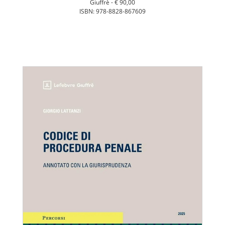
Giuffrè -
€ 90,00
ISBN: 978-8828-867609