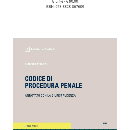
Giuffrè -
€ 90,00
ISBN: 978-8828-867609