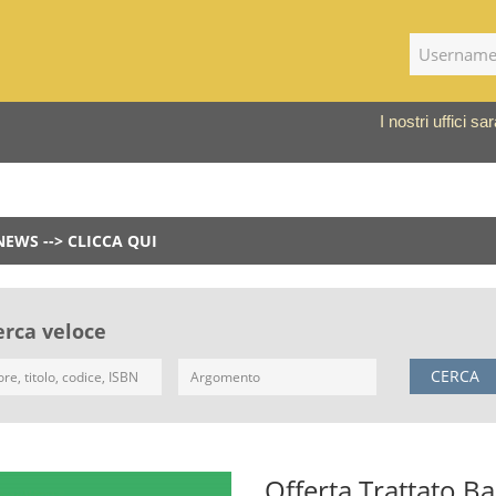
I nostri uffici 
NEWS --> CLICCA QUI
erca veloce
CERCA
Offerta Trattato B