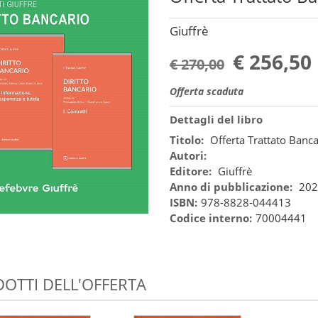
Giuffrè
€ 256,50
€ 270,00
Offerta scaduta
Dettagli del libro
Titolo:
Offerta Trattato Banc
Autori:
Editore:
Giuffrè
Anno di pubblicazione:
202
ISBN:
978-8828-044413
Codice interno:
70004441
OTTI DELL'OFFERTA