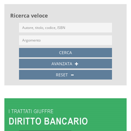
Ricerca veloce
CERCA
AVANZATA
RESET