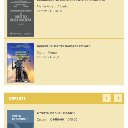
Diritto Bancario e Finanziario
Bontempi Paolo
Giuffrè - € 55,00
Diritto Costituzionale
Mezzetti Luca
Giuffrè - € 46,00
OFFERTE
Off. Codici Civile, Penale, Proc Civile, Proc Penale
2026 - Esame Avv
Giuffrè - €
375,00
330,00