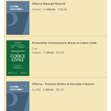
Offerta Manuali Notarili
Cedam - €
1450,00
1049,00
Prevendita Commentario Breve al Codice Civile
Cian
Cedam - €
320,00
304,00
Offerta - Trattato Diritto di Famiglia 4 Volumi
Giuffrè - €
460,00
390,00