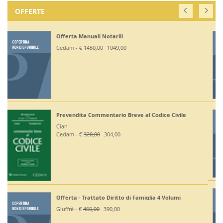
OFFERTE
Off. Codici Civile, Penale, Proc Civile, Proc Penale
2026 - Esame Avv
Giuffrè - €
375,00
330,00
Off Codici Civile e Penale 2026 - Esame Avvocato
Giuffrè - €
195,00
185,20
Off. Codici Civile e Proc Civile 2026 - Esame Avvocato
Giuffrè - €
195,00
185,20