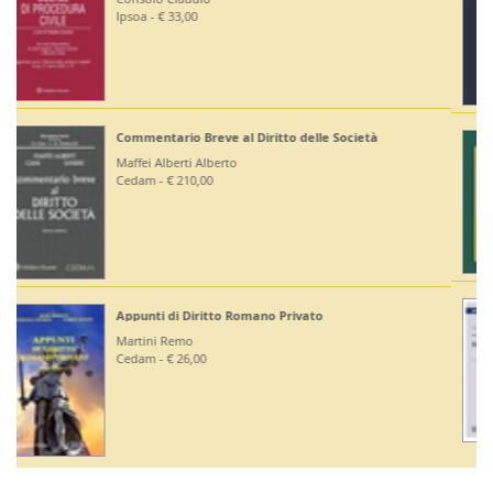
Editoriale Scientifica - € 36,00
Diritto Bancario e Finanziario
Bontempi Paolo
Giuffrè - € 55,00
Diritto Costituzionale
Mezzetti Luca
Giuffrè - € 46,00