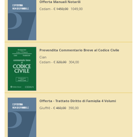
Offerta Manuali Notarili
Cedam - €
1450,00
1049,00
Prevendita Commentario Breve al Codice Civile
Cian
Cedam - €
320,00
304,00
Offerta - Trattato Diritto di Famiglia 4 Volumi
Giuffrè - €
460,00
390,00