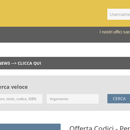
I nostri uffici 
NEWS --> CLICCA QUI
erca veloce
CERCA
Offerta Codici - P