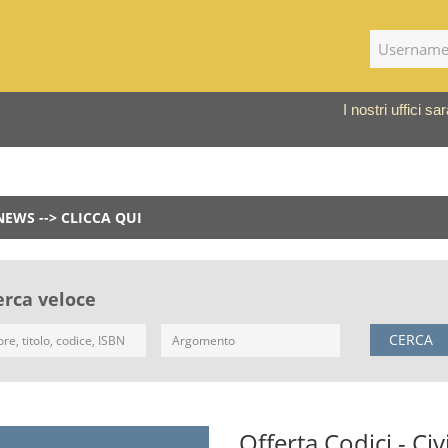
I nostri uffici 
NEWS --> CLICCA QUI
erca veloce
CERCA
Offerta Codici - Ci