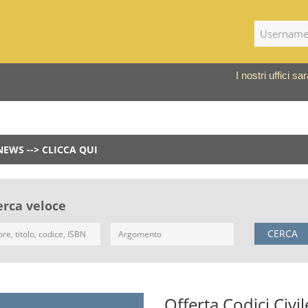
I nostri uffici 
NEWS --> CLICCA QUI
erca veloce
CERCA
Offerta Codici Civi