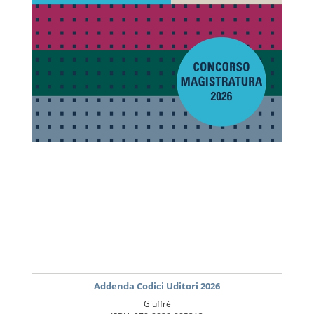
Addenda Codici Uditori 2026
Giuffrè