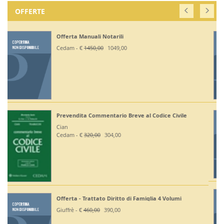
OFFERTE
Off. Codici Civile, Penale, Proc Civile, Proc Penale
2026 - Esame Avv
Giuffrè - €
375,00
330,00
Off Codici Civile e Penale 2026 - Esame Avvocato
Giuffrè - €
195,00
185,20
Off. Codici Civile e Proc Civile 2026 - Esame Avvocato
Giuffrè - €
195,00
185,20