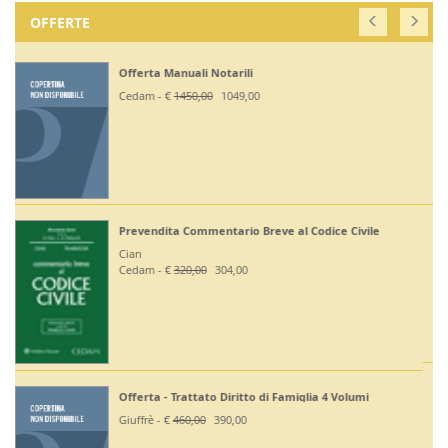
OFFERTE
Off. Codici Civile, Penale, Proc Civile, Proc Penale
2026 - Esame Avv
Giuffrè - €
375,00
330,00
Off Codici Civile e Penale 2026 - Esame Avvocato
Giuffrè - €
195,00
185,20
Off. Codici Civile e Proc Civile 2026 - Esame Avvocato
Giuffrè - €
195,00
185,20