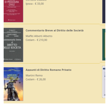
Editoriale Scientifica - € 36,00
Diritto Bancario e Finanziario
Bontempi Paolo
Giuffrè - € 55,00
Diritto Costituzionale
Mezzetti Luca
Giuffrè - € 46,00