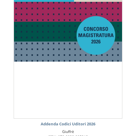
Addenda Codici Uditori 2026
Giuffrè