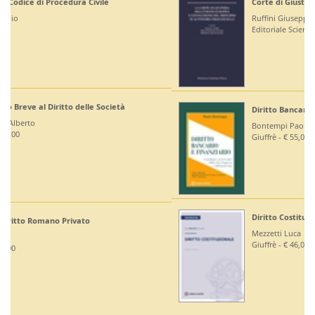
Corte di Giustizia dell'Unione Europea
Ruffini Giuseppe
Editoriale Scientifica - € 36,00
Diritto Bancario e Finanziario
Bontempi Paolo
Giuffrè - € 55,00
Diritto Costituzionale
Mezzetti Luca
Giuffrè - € 46,00