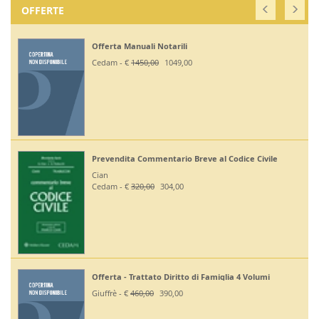
OFFERTE
Off. Codici Civile, Penale, Proc Civile, Proc Penal
2026 - Esame Avv
Giuffrè - €
375,00
330,00
ivile
Off Codici Civile e Penale 2026 - Esame Avvocat
Giuffrè - €
195,00
185,20
Off. Codici Civile e Proc Civile 2026 - Esame Avv
umi
Giuffrè - €
195,00
185,20