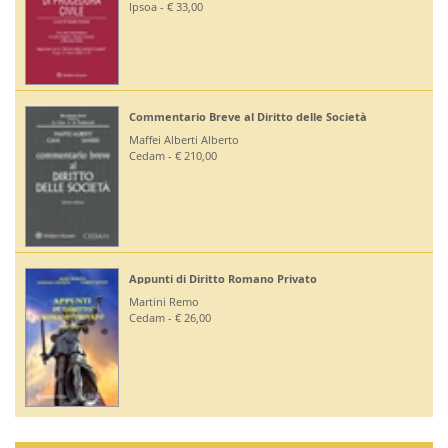
Editoriale Scientifica - € 36,00
à
Diritto Bancario e Finanziario
Bontempi Paolo
Giuffrè - € 55,00
Diritto Costituzionale
Mezzetti Luca
Giuffrè - € 46,00