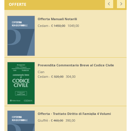
OFFERTE
Off. Codici Civile, Penale, Proc Civile, Proc Pe
2026 - Esame Avv
Giuffrè - €
375,00
330,00
 Civile
Off Codici Civile e Penale 2026 - Esame Avvoc
Giuffrè - €
195,00
185,20
Off. Codici Civile e Proc Civile 2026 - Esame A
Volumi
Giuffrè - €
195,00
185,20