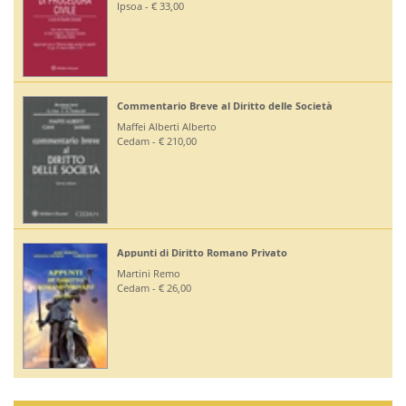
Editoriale Scientifica - € 36,00
età
Diritto Bancario e Finanziario
Bontempi Paolo
Giuffrè - € 55,00
Diritto Costituzionale
Mezzetti Luca
Giuffrè - € 46,00