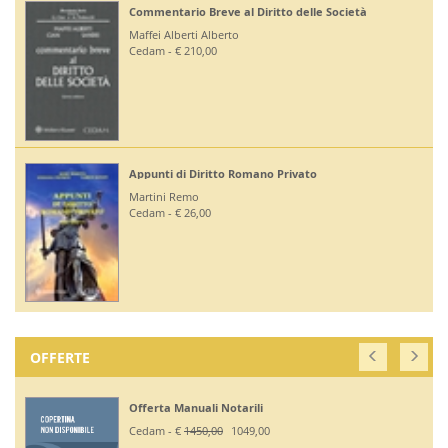
à
Diritto Bancario e Finanziario
Bontempi Paolo
Giuffrè - € 55,00
Diritto Costituzionale
Mezzetti Luca
Giuffrè - € 46,00
OFFERTE
Off. Codici Civile, Penale, Proc Civile, Proc Penal
2026 - Esame Avv
Giuffrè - €
375,00
330,00