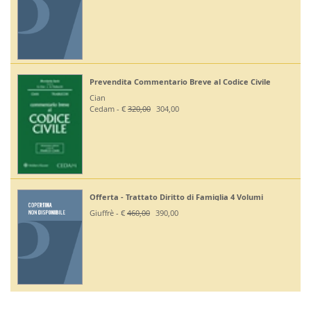
ivile
Off Codici Civile e Penale 2026 - Esame Avvocat
Giuffrè - €
195,00
185,20
Off. Codici Civile e Proc Civile 2026 - Esame Avv
umi
Giuffrè - €
195,00
185,20