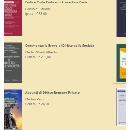
Corte di Giustizia dell'Unione Europea
Ruffini Giuseppe
Editoriale Scientifica - € 36,00
Diritto Bancario e Finanziario
Bontempi Paolo
Giuffrè - € 55,00
Diritto Costituzionale
Mezzetti Luca
Giuffrè - € 46,00