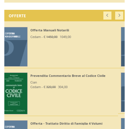
OFFERTE
Off. Codici Civile, Penale, Proc Civile, Proc Penale
2026 - Esame Avv
Giuffrè - €
375,00
330,00
Off Codici Civile e Penale 2026 - Esame Avvocato
Giuffrè - €
195,00
185,20
Off. Codici Civile e Proc Civile 2026 - Esame Avvocato
Giuffrè - €
195,00
185,20