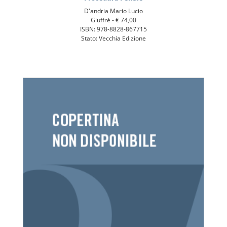
D'andria Mario Lucio
Giuffrè -
€ 74,00
ISBN: 978-8828-867715
Stato: Vecchia Edizione