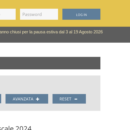
LOG IN
saranno chiusi per la pausa estiva dal 3 al 19 Agosto 2026
AVANZATA
RESET
scale 2024