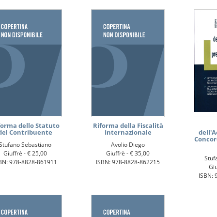
forma dello Statuto
Riforma della Fiscalità
del Contribuente
Internazionale
dell'
Concor
Stufano Sebastiano
Avolio Diego
Giuffrè -
€ 25,00
Giuffrè -
€ 35,00
Stuf
BN: 978-8828-861911
ISBN: 978-8828-862215
Giu
ISBN: 