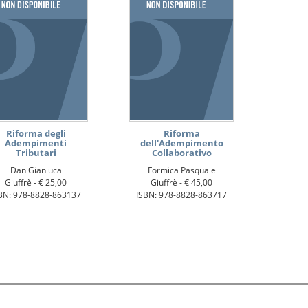
Riforma degli
Riforma
Adempimenti
dell'Adempimento
Tributari
Collaborativo
Dan Gianluca
Formica Pasquale
Giuffrè -
€ 25,00
Giuffrè -
€ 45,00
BN: 978-8828-863137
ISBN: 978-8828-863717
 i diritti sono riservati.