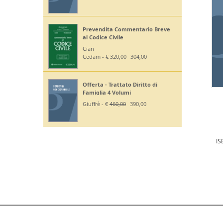
Prevendita Commentario Breve
al Codice Civile
Cian
Cedam - €
320,00
304,00
Offerta - Trattato Diritto di
Famiglia 4 Volumi
Giuffrè - €
460,00
390,00
IS
D.E.P. DIFFUSIONI EDITORIALI SRL Partita IVA 03258400286 | Tutti