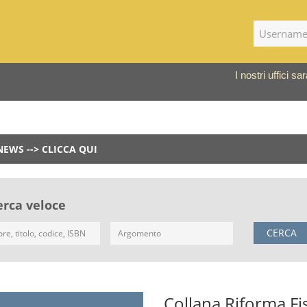
I nostri uffici 
NEWS --> CLICCA QUI
erca veloce
CERCA
Collana Riforma Fi