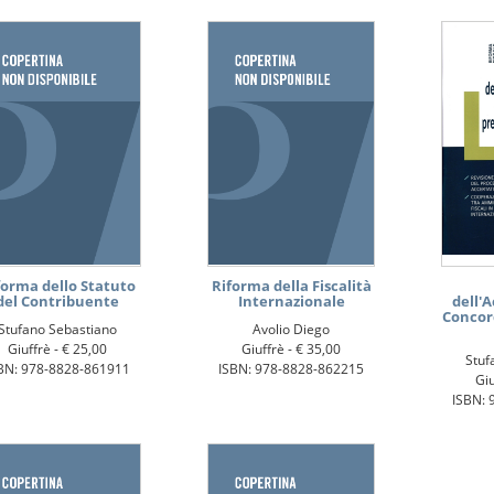
forma dello Statuto
Riforma della Fiscalità
del Contribuente
Internazionale
dell'
Concor
Stufano Sebastiano
Avolio Diego
Giuffrè -
€ 25,00
Giuffrè -
€ 35,00
Stuf
BN: 978-8828-861911
ISBN: 978-8828-862215
Giu
ISBN: 