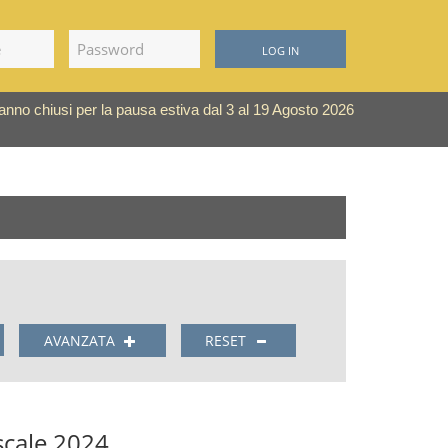
LOG IN
saranno chiusi per la pausa estiva dal 3 al 19 Agosto 2026
AVANZATA
RESET
scale 2024