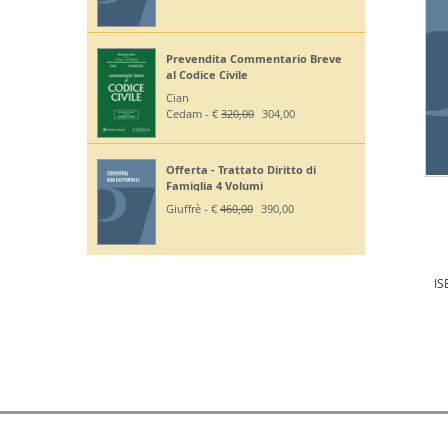
Prevendita Commentario Breve
al Codice Civile
Cian
Cedam - €
320,00
304,00
Offerta - Trattato Diritto di
Famiglia 4 Volumi
Giuffrè - €
460,00
390,00
IS
D.E.P. DIFFUSIONI EDITORIALI SRL Partita IVA 03258400286 | Tutti