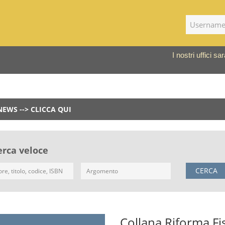
I nostri uffici 
NEWS --> CLICCA QUI
erca veloce
CERCA
Collana Riforma Fi