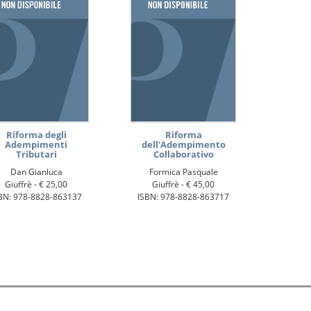
Riforma degli
Riforma
Adempimenti
dell'Adempimento
Tributari
Collaborativo
Dan Gianluca
Formica Pasquale
Giuffrè -
€ 25,00
Giuffrè -
€ 45,00
BN: 978-8828-863137
ISBN: 978-8828-863717
 i diritti sono riservati.