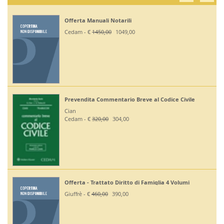
Offerta Manuali Notarili
Cedam - €
1450,00
1049,00
Prevendita Commentario Breve al Codice Civile
Cian
Cedam - €
320,00
304,00
Offerta - Trattato Diritto di Famiglia 4 Volumi
Giuffrè - €
460,00
390,00