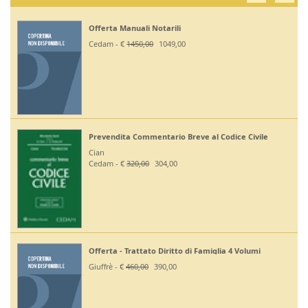
Offerta Manuali Notarili
Cedam - €
1450,00
1049,00
Prevendita Commentario Breve al Codice Civile
Cian
Cedam - €
320,00
304,00
Offerta - Trattato Diritto di Famiglia 4 Volumi
Giuffrè - €
460,00
390,00