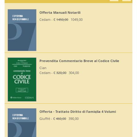
Offerta Manuali Notarili
Cedam - €
1450,00
1049,00
Prevendita Commentario Breve al Codice Civile
Cian
Cedam - €
320,00
304,00
Offerta - Trattato Diritto di Famiglia 4 Volumi
Giuffrè - €
460,00
390,00