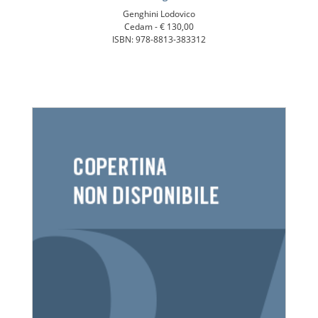
Genghini Lodovico
Cedam -
€ 130,00
ISBN: 978-8813-383312