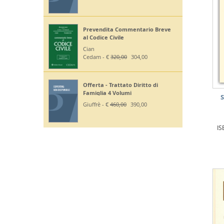
Prevendita Commentario Breve
al Codice Civile
Cian
Cedam - €
320,00
304,00
Offerta - Trattato Diritto di
Famiglia 4 Volumi
S
Giuffrè - €
460,00
390,00
IS