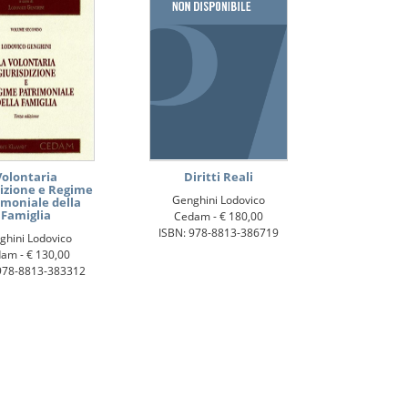
Volontaria
Diritti Reali
dizione e Regime
Genghini Lodovico
imoniale della
Famiglia
Cedam -
€ 180,00
ISBN: 978-8813-386719
ghini Lodovico
dam -
€ 130,00
978-8813-383312