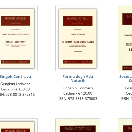
Singoli Contratti
Forma degli Atti
Società
Notarili
C
Genghini Lodovico
Genghini Lodovico
Gen
Cedam -
€ 150,00
Cedam -
€ 120,00
Ce
BN: 978-8813-372316
ISBN: 978-8813-375003
ISBN: 