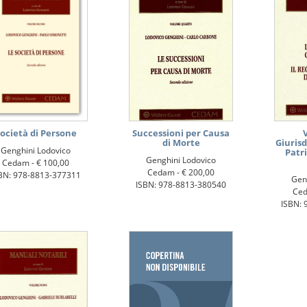
ocietà di Persone
Successioni per Causa
di Morte
Giuris
Genghini Lodovico
Patr
Genghini Lodovico
Cedam -
€ 100,00
Cedam -
€ 200,00
BN: 978-8813-377311
Gen
ISBN: 978-8813-380540
Ce
ISBN: 