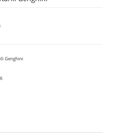
0
ili Genghini
6