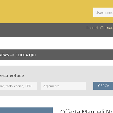
I nostri uffici 
NEWS --> CLICCA QUI
erca veloce
CERCA
Offerta Manuali No