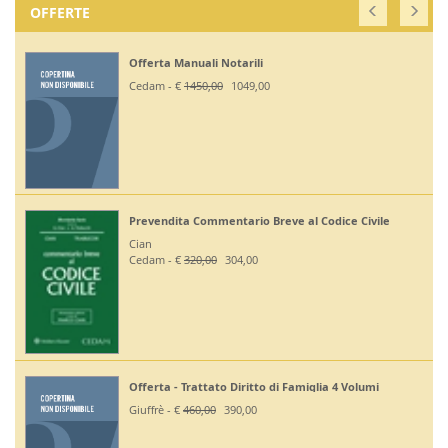
OFFERTE
Offerta Manuali Notarili
Cedam - €
1450,00
1049,00
Prevendita Commentario Breve al Codice Civile
Cian
Cedam - €
320,00
304,00
Offerta - Trattato Diritto di Famiglia 4 Volumi
Giuffrè - €
460,00
390,00