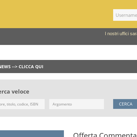
I nostri uffici 
NEWS --> CLICCA QUI
erca veloce
CERCA
Offerta Commentari