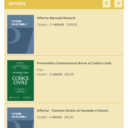
OFFERTE
Offerta Manuali Notarili
Cedam - €
1450,00
1049,00
Prevendita Commentario Breve al Codice Civile
Cian
Cedam - €
320,00
304,00
Offerta - Trattato Diritto di Famiglia 4 Volumi
Giuffrè - €
460,00
390,00