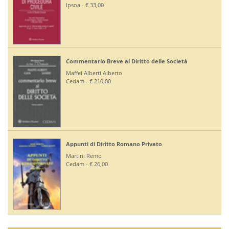
Editoriale Scientifica - € 
 al Diritto delle Società
Diritto Bancario e Finan
rto
Bontempi Paolo
Giuffrè - € 55,00
Diritto Costituzionale
o Romano Privato
Mezzetti Luca
Giuffrè - € 46,00