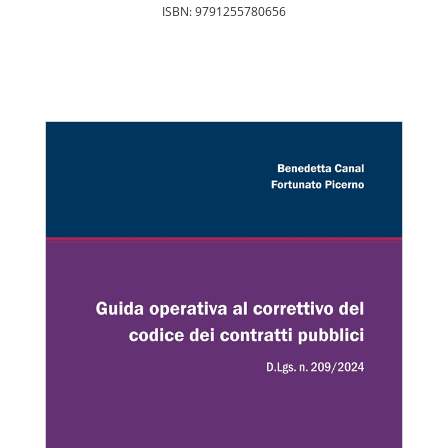
ISBN: 9791255780656