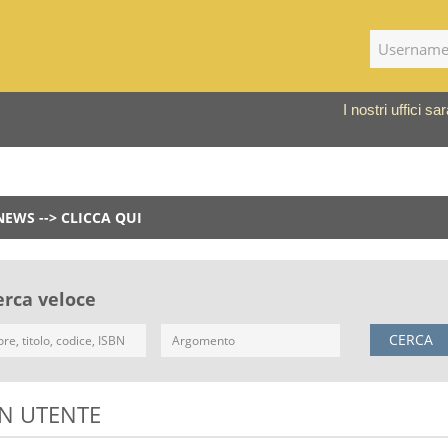
I nostri uffici 
NEWS --> CLICCA QUI
erca veloce
CERCA
N UTENTE