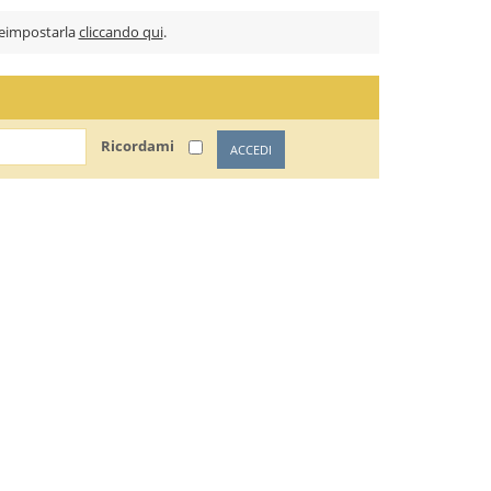
 reimpostarla
cliccando qui
.
Ricordami
ACCEDI